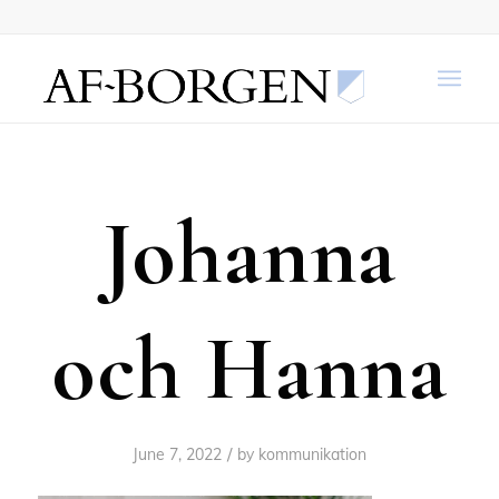
Johanna
och Hanna
/
June 7, 2022
by
kommunikation