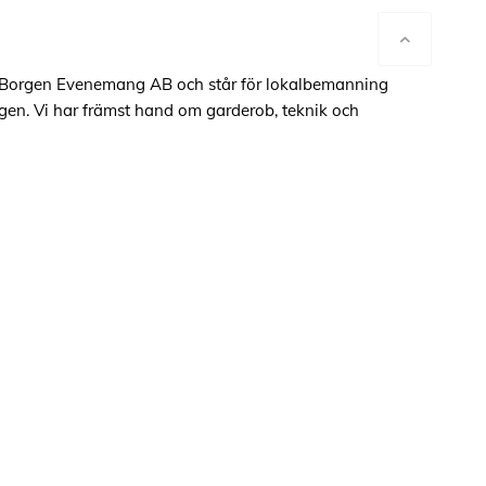
F-Borgen Evenemang AB och står för lokalbemanning
en. Vi har främst hand om garderob, teknik och
okus på att vara kunderna behjälpliga. Arbetet i AF
pass under kvällar och nätter, främst på helger. Vi
n rolig arbetsplats där våra medarbetare trivs och har
ommer vara inför hösten 2026. Vi vill ha dig som söker
nds studentliv.
som sökande har:
udent i Lund
 och gillar att hjälpa till
viceinriktad
de problem och hantera stressiga situationer