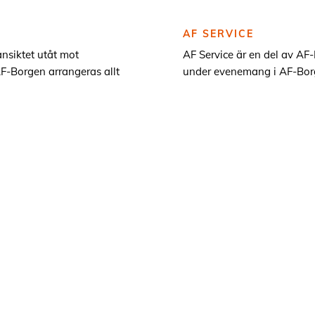
AF SERVICE
nsiktet utåt mot
AF Service är en del av A
AF-Borgen arrangeras allt
under evenemang i AF-Borg
ngar, studentbaler och
säkerhet i AF-Borgen med f
jobba dagtid med att ta
Service innebär ofta arbets
lls lite högre krav på
tycker det är viktigt med e
kul.
Nästa rekryteringsperiod k
ett bra extraarbete mitt i lu
ienterad
Det är meriterande om du 
ssiga situtioner
Minst ett år kvar som st
En prestigelös inställning
Stort tålamod och är ser
eption. Du välkomnar
Förmåga att lösa ovänta
enklare konferensteknik.