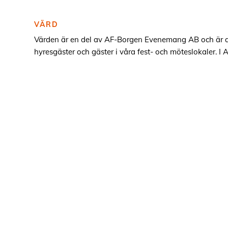
VÄRD
Värden är en del av AF-Borgen Evenemang AB och är a
hyresgäster och gäster i våra fest- och möteslokaler. I 
från mindre möten till stora kongresser, spexföreställni
universitetsmiddagar. Vi söker studenter som dels vill 
hand om våra gäster, dels kvällar och nätter där det stä
teknisk vana och erfarenhet av AF-Borgen.
Det är meriterande om du som söker har:
Tidigare erfarenhet av kundservice och är serviceor
Tidigare erfarenhet från arrangemang i AF-Borgen
Förmåga att lösa oväntade problem och hantera stre
Minst ett år kvar som student i Lund
Som värd dagtid arbetar du med bas i AF-Borgens rec
gäster, visar lokaler och hjälper till med inkoppling av 