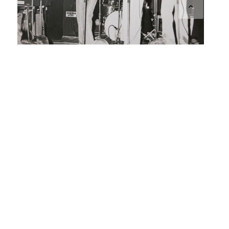
Världsartister
För inte så långt tillbaka i historien var Stora salens
scen en av de större musikscenerna i södra Sverige.
Artister som ABBA, Pink Floyd, Depeche Mode, Jimi
Hendrix, Ella Fitzgerald har alla äntrat Stora salens
scen. Sex Pistols skulle gjort det men dök aldrig upp…
men det bidrar bara till en av alla oräkneliga myter om
huset.