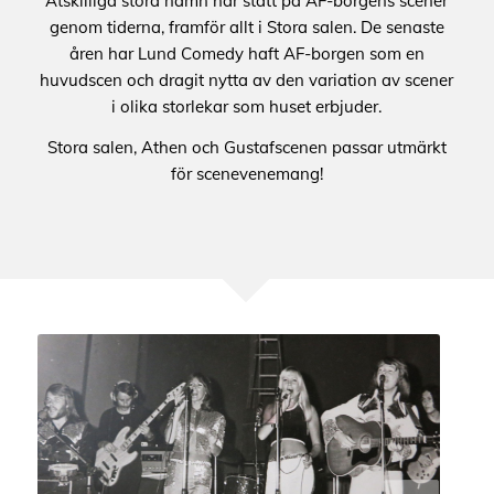
Åtskilliga stora namn har stått på AF-borgens scener
genom tiderna, framför allt i Stora salen. De senaste
åren har Lund Comedy haft AF-borgen som en
huvudscen och dragit nytta av den variation av scener
i olika storlekar som huset erbjuder.
Stora salen, Athen och Gustafscenen passar utmärkt
för scenevenemang!