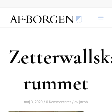
Zetterwallsk
rummet
/
/
maj 3, 2020
0 Kommentarer
av
jacob