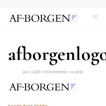
afborgenlogo
/
/
juni 1, 2020
0 Kommentarer
av
jacob