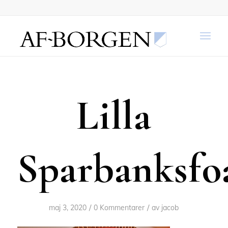
Lilla
Sparbanksfo
/
/
maj 3, 2020
0 Kommentarer
av
jacob