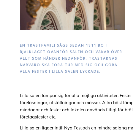
EN TRASTFAMILJ SÄGS SEDAN 1911 BO I
BJÄLKLAGET OVANFÖR SALEN OCH VAKAR ÖVER
ALLT SOM HÄNDER NEDANFÖR. TRASTARNAS
NÄRVARO SKA FÖRA TUR MED SIG OCH GÖRA
ALLA FESTER I LILLA SALEN LYCKADE.
Lilla salen lämpar sig för alla möjliga aktiviteter.
Fester 
föreläsningar, utställningar och mässor
.
Allra bäst lämp
middagar och fester
och l
okalen används flitigt för brö
företagsfester etc.
Lilla salen ligger intill
Nya Fest
och en mindre salong m