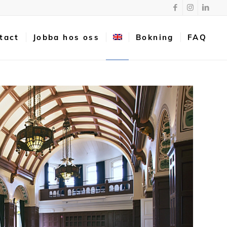
tact
Jobba hos oss
Bokning
FAQ