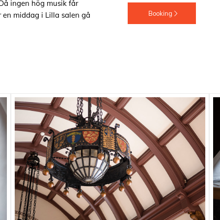
 D
å ingen hög musik får
Booking
r en middag i Lilla salen gå