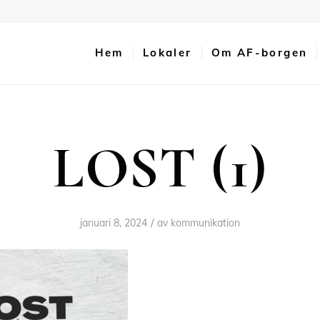
Hem
Lokaler
Om AF-borgen
LOST (1)
/
januari 8, 2024
av
kommunikation