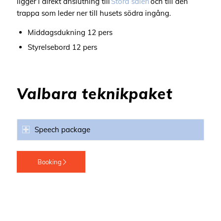
ligger i direkt anslutning till
Stora salen
och till den
trappa som leder ner till husets södra ingång.
Middagsdukning 12
pers
Styrelsebord 12
pers
Valbara teknikpaket
Speech package
Booking