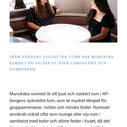
FRÅN BORGENS SYDVÄSTRA TORN HAR
MUNCKSKA
RUMMET EN VACKER VY ÖVER LUNDAGÅRD OCH
DOMKYRKAN.
Munckska
rummet är ett ljust och vackert rum i AF-
borgens sydvästra torn
, som
är mycket lämpat för
gruppseminarier, möten och mindre
fester
.
Rummet
används också ofta som lounge eller vip-rum i
samband med baler och större fester i huset
, då det