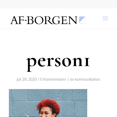
person1
/
/
juli 29, 2020
0 Kommentarer
av
kommunikation