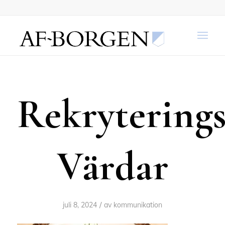
Rekrytering
Värdar
/
juli 8, 2024
av
kommunikation