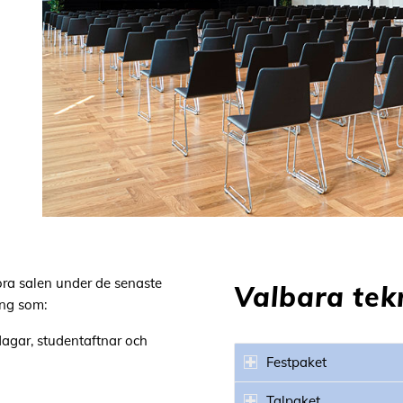
ora salen
under de senaste
Valbara tek
mang som
:
agar, studentaftnar och
Festpaket
Talpaket