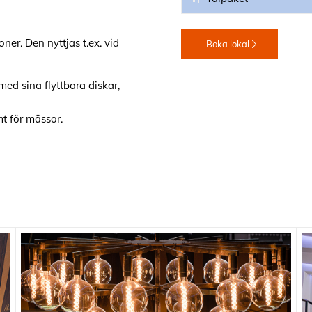
ner. Den nyttjas t.ex. vid
Boka lokal
med sina flyttbara diskar,
mt för mässor.