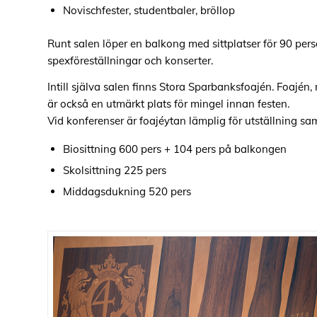
Novischfester, studentbaler, bröllop
Runt salen löper en balkong med sittplatser för 90 perso
spexföreställningar och konserter.
Intill själva salen finns Stora Sparbanksfoajén. Foajén, 
är också en utmärkt plats för mingel innan festen.
Vid konferenser är foajéytan lämplig för utställning sa
Biosittning 600
pers
+ 104
pers
på
balkongen
Skolsittning 225
pers
Middagsdukning 520
pers